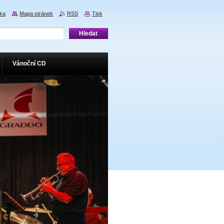
nka
Mapa stránek
RSS
Tisk
Vánoční CD