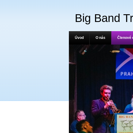
Big Band T
Úvod
O nás
Členové 