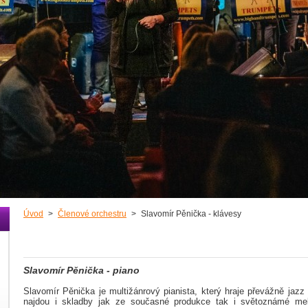
Úvod
>
Členové orchestru
>
Slavomír Pěnička - klávesy
Slavomír Pěnička - piano
Slavomír Pěnička je multižánrový pianista, který hraje převážně jazz 
najdou i skladby jak ze současné produkce tak i světoznámé mel