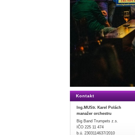
Kontakt
Ing.MUStr. Karel Polách
manažer orchestru
Big Band Trumpets z.s.
IČO 225 11 474
b.ú. 2303114637/2010