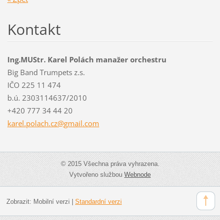
Kontakt
Ing.MUStr. Karel Polách manažer orchestru
Big Band Trumpets z.s.
IČO 225 11 474
b.ú. 2303114637/2010
+420 777 34 44 20
karel.po
lach.cz@
gmail.co
m
© 2015 Všechna práva vyhrazena.
Vytvořeno službou
Webnode
Zobrazit:
Mobilní verzi
|
Standardní verzi