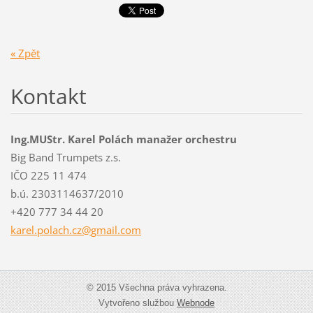
« Zpět
Kontakt
Ing.MUStr. Karel Polách manažer orchestru
Big Band Trumpets z.s.
IČO 225 11 474
b.ú. 2303114637/2010
+420 777 34 44 20
karel.po
lach.cz@
gmail.co
m
© 2015 Všechna práva vyhrazena.
Vytvořeno službou
Webnode