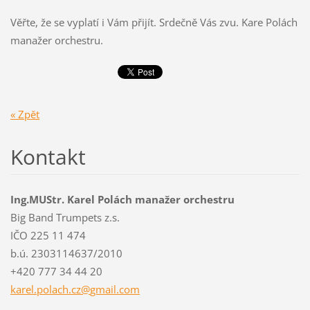
Věřte, že se vyplatí i Vám přijít. Srdečně Vás zvu. Kare Polách
manažer orchestru.
« Zpět
Kontakt
Ing.MUStr. Karel Polách manažer orchestru
Big Band Trumpets z.s.
IČO 225 11 474
b.ú. 2303114637/2010
+420 777 34 44 20
karel.po
lach.cz@
gmail.co
m