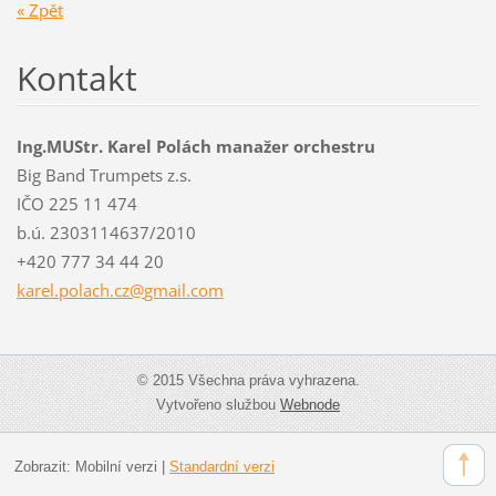
« Zpět
Kontakt
Ing.MUStr. Karel Polách manažer orchestru
Big Band Trumpets z.s.
IČO 225 11 474
b.ú. 2303114637/2010
+420 777 34 44 20
karel.po
lach.cz@
gmail.co
m
© 2015 Všechna práva vyhrazena.
Vytvořeno službou
Webnode
Zobrazit:
Mobilní verzi
|
Standardní verzi