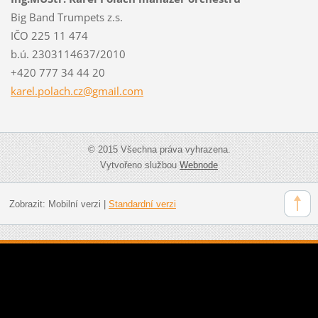
Big Band Trumpets z.s.
IČO 225 11 474
b.ú. 2303114637/2010
+420 777 34 44 20
karel.po
lach.cz@
gmail.co
m
© 2015 Všechna práva vyhrazena.
Vytvořeno službou
Webnode
Zobrazit:
Mobilní verzi
|
Standardní verzi