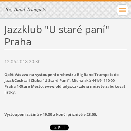
Big Band Trumpets
Jazzklub "U staré paní"
Praha
12.06.2018 20:30
Opět Vás zvu na vystoupení orchestru Big Band Trumpets do
Jazz&Cocktail Clubu "U Staré Paní", Michalská 441/9, 110 00
Praha 1-Staré Město. www.oldladys.cz - zde si můžete zabukovat
lístky.
Vystoupení začíná v 19:30 a končí příznivě v 23:00.