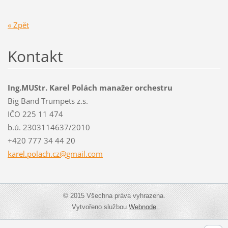
« Zpět
Kontakt
Ing.MUStr. Karel Polách manažer orchestru
Big Band Trumpets z.s.
IČO 225 11 474
b.ú. 2303114637/2010
+420 777 34 44 20
karel.po
lach.cz@
gmail.co
m
© 2015 Všechna práva vyhrazena.
Vytvořeno službou
Webnode