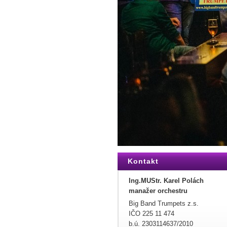
Kontakt
Ing.MUStr. Karel Polách
manažer orchestru
Big Band Trumpets z.s.
IČO 225 11 474
b.ú. 2303114637/2010