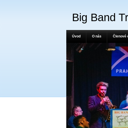
Big Band T
Úvod
O nás
Členové 