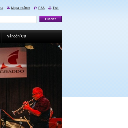
nka
Mapa stránek
RSS
Tisk
Vánoční CD