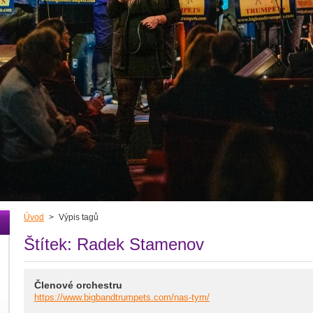
Úvod
>
Výpis tagů
Štítek: Radek Stamenov
Členové orchestru
https://www.bigbandtrumpets.com/nas-tym/