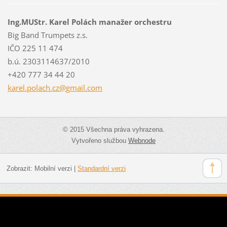
Ing.MUStr. Karel Polách manažer orchestru
Big Band Trumpets z.s.
IČO 225 11 474
b.ú. 2303114637/2010
+420 777 34 44 20
karel.po
lach.cz@
gmail.co
m
© 2015 Všechna práva vyhrazena.
Vytvořeno službou
Webnode
Zobrazit:
Mobilní verzi
|
Standardní verzi