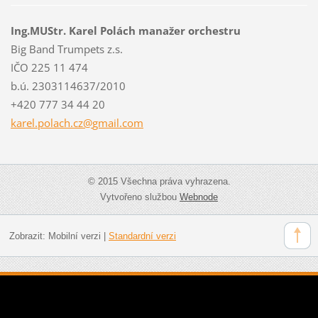
Ing.MUStr. Karel Polách manažer orchestru
Big Band Trumpets z.s.
IČO 225 11 474
b.ú. 2303114637/2010
+420 777 34 44 20
karel.po
lach.cz@
gmail.co
m
© 2015 Všechna práva vyhrazena.
Vytvořeno službou
Webnode
Zobrazit:
Mobilní verzi
|
Standardní verzi