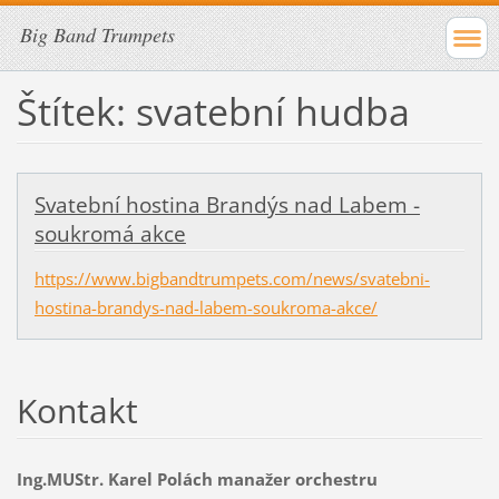
Big Band Trumpets
Štítek: svatební hudba
Svatební hostina Brandýs nad Labem -
soukromá akce
https://www.bigbandtrumpets.com/news/svatebni-
hostina-brandys-nad-labem-soukroma-akce/
Kontakt
Ing.MUStr. Karel Polách manažer orchestru