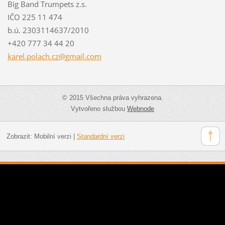
Big Band Trumpets z.s.
IČO 225 11 474
b.ú. 2303114637/2010
+420 777 34 44 20
karel.po
lach.cz@
gmail.co
m
© 2015 Všechna práva vyhrazena.
Vytvořeno službou
Webnode
Zobrazit:
Mobilní verzi
|
Standardní verzi