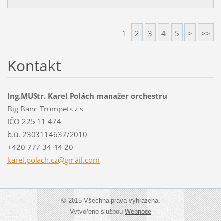
1
2
3
4
5
>
>>
Kontakt
Ing.MUStr. Karel Polách manažer orchestru
Big Band Trumpets z.s.
IČO 225 11 474
b.ú. 2303114637/2010
+420 777 34 44 20
karel.po
lach.cz@
gmail.co
m
© 2015 Všechna práva vyhrazena.
Vytvořeno službou
Webnode